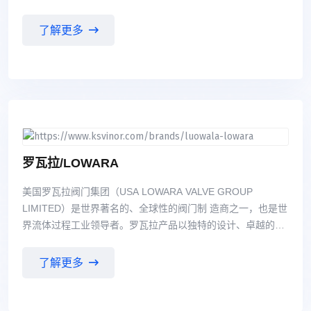
础。由于 激烈的发展，罗姆希特不只能满足市场上的需求不断
增加，更需要影响市场的发展、创新，指 向未来的路。公司的
了解更多
客户是ROEMHELD行动的基础，以满足广大客户的需求是我
们行动的基地 。在与客户建立伙伴关系，ROEMHELD总是希
望他们的产品和服务以优化客户的利益。通过 ROEMHELD的
产品成功的创建服务积极、为ROEMHELD的经济基础的中型
公司，这是作业的 安全和未来的盈利增长所必需的。
罗瓦拉/LOWARA
美国罗瓦拉阀门集团（USA LOWARA VALVE GROUP
LIMITED）是世界著名的、全球性的阀门制 造商之一，也是世
界流体过程工业领导者。罗瓦拉产品以独特的设计、卓越的品
质、精湛的制造工 艺、近乎完美的运行可靠性、完善的售后服
务赢得了市场与声誉。 LOWARA在2001年就进入了中国市
了解更多
场，充分利用区域和行业优势，扩大市场占有率，产品包括蝶
阀、球阀、止回阀、闸阀、蒸汽阀门、高温高压阀门等，以及
一系列完全新型设计的辅助设备。产 品广泛应用在钢铁、化