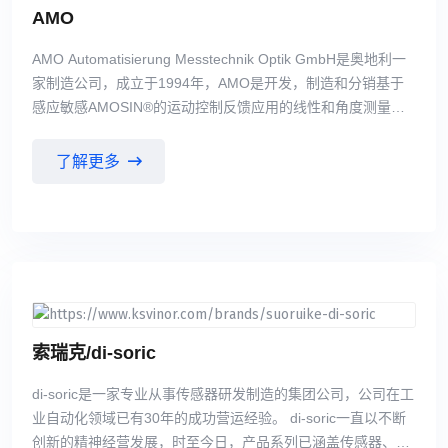
AMO
AMO Automatisierung Messtechnik Optik GmbH是奥地利一
家制造公司，成立于1994年，AMO是开发，制造和分销基于
感应敏感AMOSIN®的运动控制反馈应用的线性和角度测量系
统。 感应感测方法结合了光学编码器的精度和磁编码器。
AMOSIN®测量方法具有很大的定制应用和开发潜力，AMO系
了解更多
列线性和角度测量系统将不断扩大。AMO编码器的一些应用是
机床和其他相关的钣金和金属加工设备、医疗技术机器、印刷
机、电子和半导体制造的专用设备，以及汽车和航空航天工
业。 主要产品包括：AMO主轴编码器、AMO光栅尺、AMO测
量尺、AMO圆光栅等。
索瑞克/di-soric
di-soric是一家专业从事传感器研发制造的集团公司，公司在工
业自动化领域已有30年的成功营运经验。 di-soric一直以不断
创新的精神经营发展，时至今日，产品系列已涵盖传感器、