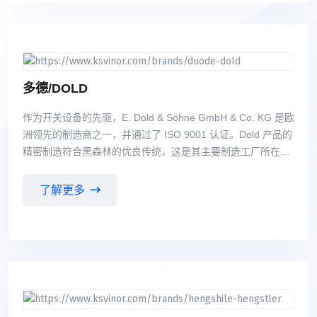
夹持系统等产品系列组成。 其中雄克开发的Vero-S零点快换系
统，因其更高的夹持力、完全的密封及免维护特性、高效的短
锥 定位设计、整个不锈钢材料选择，特别适用于切削加工的高
效、高精度夹持。同时与机床商合作， 已经在国内的发动机缸
体、缸盖加工中实现直接的夹持，仅通过锥形定位销及拉紧模
多德/DOLD
块组合，一次 装夹，五面加工，其夹具结构亦极大的简化。 3.
作为开关设备的先驱，E. Dold & Söhne GmbH & Co. KG 是欧
刀柄 液压刀柄 液压刀柄 [3] TOTAL TOOLING 雄克全方位刀
洲领先的制造商之一，并通过了 ISO 9001 认证。Dold 产品的
具系统夹持方案：统一供应精密刀具夹持系统、通用刀具及动
精密制造符合黑森林的优良传统，这是其主要制造工厂所在的
平衡 技术。广泛覆盖了各种用户要求和加工任务。 TENDO 静
区域。 多德公司的主要产品有继电器模块：安全模块，急停模
压膨胀式刀柄 TRIBOS 应力锁紧式刀柄 SINO 减振型强力刀柄
块，双手模块，光幕\光栅模块，电压电流相位监控，绝缘监控
CELSIO 热缩刀柄
了解更多
模块，功率电子模块，电机正反转控制模块，软启动，楼宇自
动化模块；安全联动锁；线路板继电器；导轨式外壳。