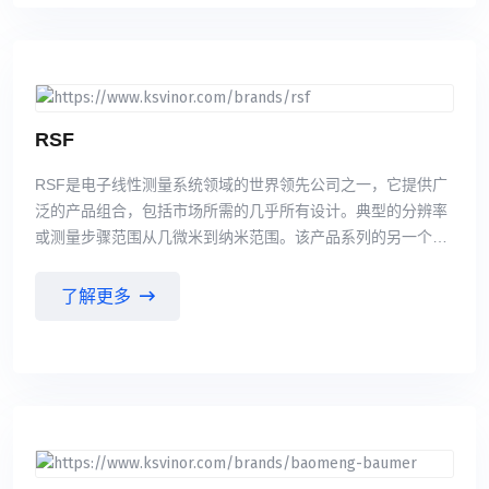
驱动的重点是将业内的先进产品转化成客户的效益。ETEL不
断壮大整个产品线。ETEL提供丰富的产品线，包括直线电
机，力矩电机，位置控制单元，运动控制单元以及运动系统，
它们几乎能满足所有客户要求并为客户提供满足甚至超越客户
要求的工作性能。ETEL产品全部自主开发生产，拥有自主专
有知识，确保为客户提供高质量标准，高可靠性和先进技术的
RSF
产品。
RSF是电子线性测量系统领域的世界领先公司之一，它提供广
泛的产品组合，包括市场所需的几乎所有设计。典型的分辨率
或测量步骤范围从几微米到纳米范围。该产品系列的另一个核
心要素是高精度和抗性刻度，这些刻度在玻璃或其他载体基板
上以薄层技术制造。RSF还为最广泛的行业和应用领域开发定
了解更多
制的电缆系统，这些系统由捷克共和国新的Stříbřo子公司制
造。奥地利RSF自创立伊始,公司始终致力开发和生产直线光栅
尺,旋转编碢翳和数显装置