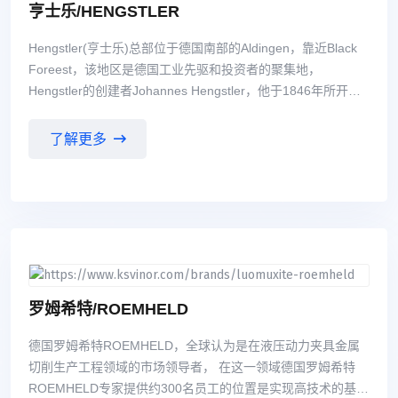
亨士乐/HENGSTLER
Hengstler(亨士乐)总部位于德国南部的Aldingen，靠近Black
Foreest，该地区是德国工业先驱和投资者的聚集地，
Hengstler的创建者Johannes Hengstler，他于1846年所开设
的工厂，成为现在Hengstler的中心所在地。 Hengstler(亨
士乐)工厂最初从事钟表弹簧的制造； 现在Hengstler从事从微
了解更多
型计数器到绝对值型空轴编码器等产品的制造，产品包括编码
器、继电器、计数器、工业打印机和切刀等。
罗姆希特/ROEMHELD
德国罗姆希特ROEMHELD，全球认为是在液压动力夹具金属
切削生产工程领域的市场领导者， 在这一领域德国罗姆希特
ROEMHELD专家提供约300名员工的位置是实现高技术的基