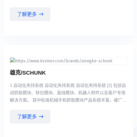
件产品。这些产品既可作为独立的组件使用，也可将它们集成
到一个完整的控制系统中，适用于各个行业领域。
了解更多
雄克/SCHUNK
1.自动化夹持系统 自动化夹持系统 自动化夹持系统 [2] 包括自
动抓取模块、转位模块、直线模块、机器人附件以及客户专用
解决方案。 其中标准机械手和抓取模块产品系统丰富，被广泛
应用于各种工业领域。其驱动方式分为气动驱动 和电动驱动。
包含数十个标准系列近二百种规格。在这些抓取模块中有二指
了解更多
平动机械手，二指张角 式机械手以及三指定心机械手。其抓取
重量从数克至数百公斤不等。 2.模块化工件夹持系统 该系统由
TANDEM气动夹具、KONTEC机械式夹具和VERO-S零点快换