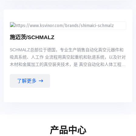
工、制药、石油精炼、微电子工业、纸浆和造纸、供水和废水
处理、酿造、 食品加工、饮料、发电、采矿、纺织漂染和暖通
空调等众多行业。在中国市场已形成了成熟的销售 网络，与许
多知名企业建立了良好的贸易合作关系。
施迈茨/SCHMALZ
SCHMALZ总部位于德国，专业生产销售自动化真空元器件和
吸具系统、人工作 业流程用真空起重机和轨道系统，以及针对
木材和金属加工的真空装夹技术，是 真空自动化和人体工程学
搬运解决方案领域的市场领先企业。
了解更多
产品中心