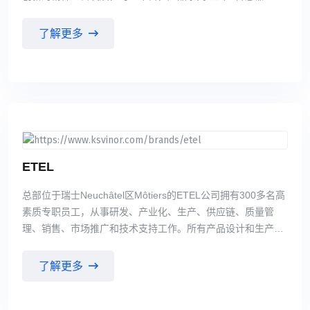
LED工业光源、工业视觉系统及条码识别系统。我们的客户包
括各类中小型企业、国际知名的企业集团和众多汽车制造商。
了解更多
由我们优秀员工与专业经销商组成的国际性销售网络让我们随
时与客户保持紧密的联系并持续进行市场分析，因而我们能够
发现并不断响应新的或需要变化的产品需求。而可按需求定制
是我们的另一种独特的优势。 di-soric 可提供多种多样的创新
传感器、高性能图像处理组件、高级 LED 机器光源和信号灯
以及安全技术领域的产品。我们能灵活打造客户专属的解决方
案，为设备赋予最高功能性，同时实现尽可能大的成本效率。
ETEL
总部位于瑞士Neuchâtel区Môtiers的ETEL公司拥有300多名高
素质专职员工，从事研发、产业化、生产、供应链、质量管
理、销售、市场推广和技术支持工作。所有产品设计和生产都
在ETEL瑞士总部进行。全部自主研发和生产非常重要，确保
实现客户期待的高质量和高稳定性。“瑞士制造”质量建立在高
了解更多
素质员工扎实的知识和技术之上；这是高质量产品高精度生产
的关键所在。ETEL不能承担外包生产的质量风险。 ETEL技术