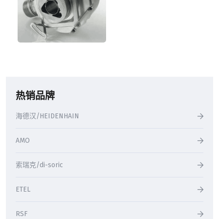
热销品牌
海德汉/HEIDENHAIN
AMO
索瑞克/di-soric
ETEL
RSF