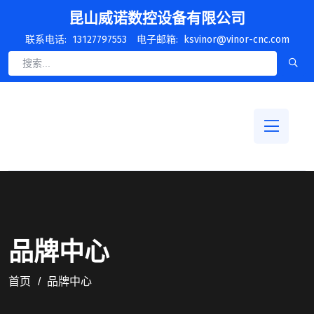
昆山威诺数控设备有限公司
联系电话:
13127797553
电子邮箱:
ksvinor@vinor-cnc.com
品牌中心
首页
品牌中心