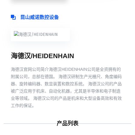
昆山威诺数控设备
海德汉/HEIDENHAIN
海德汉官网公司简介海德汉HEIDENHAIN公司是全资拥有的
附属公司，总部在德国。 海德汉研制生产光栅尺、角度编码
器、旋转编码器、数显装置和数控系统。 海德汉公司的产品
被广泛应用于机床、自动化机器，尤其是半导体和电子制造
业等领域。 海德汉公司的产品是机床和大型设备高效和有效
工作的保证。
产品列表