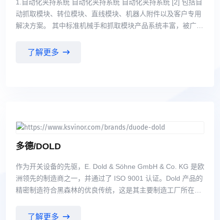
1.自动化夹持系统 自动化夹持系统 自动化夹持系统 [2] 包括自
动抓取模块、转位模块、直线模块、机器人附件以及客户专用
解决方案。 其中标准机械手和抓取模块产品系统丰富，被广泛
应用于各种工业领域。其驱动方式分为气动驱动 和电动驱动。
包含数十个标准系列近二百种规格。在这些抓取模块中有二指
了解更多
平动机械手，二指张角 式机械手以及三指定心机械手。其抓取
重量从数克至数百公斤不等。 2.模块化工件夹持系统 该系统由
TANDEM气动夹具、KONTEC机械式夹具和VERO-S零点快换
夹持系统等产品系列组成。 其中雄克开发的Vero-S零点快换系
统，因其更高的夹持力、完全的密封及免维护特性、高效的短
锥 定位设计、整个不锈钢材料选择，特别适用于切削加工的高
效、高精度夹持。同时与机床商合作， 已经在国内的发动机缸
体、缸盖加工中实现直接的夹持，仅通过锥形定位销及拉紧模
多德/DOLD
块组合，一次 装夹，五面加工，其夹具结构亦极大的简化。 3.
作为开关设备的先驱，E. Dold & Söhne GmbH & Co. KG 是欧
刀柄 液压刀柄 液压刀柄 [3] TOTAL TOOLING 雄克全方位刀
洲领先的制造商之一，并通过了 ISO 9001 认证。Dold 产品的
具系统夹持方案：统一供应精密刀具夹持系统、通用刀具及动
精密制造符合黑森林的优良传统，这是其主要制造工厂所在的
平衡 技术。广泛覆盖了各种用户要求和加工任务。 TENDO 静
区域。 多德公司的主要产品有继电器模块：安全模块，急停模
压膨胀式刀柄 TRIBOS 应力锁紧式刀柄 SINO 减振型强力刀柄
块，双手模块，光幕\光栅模块，电压电流相位监控，绝缘监控
CELSIO 热缩刀柄
了解更多