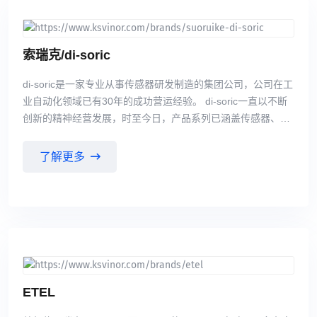
索瑞克/di-soric
di-soric是一家专业从事传感器研发制造的集团公司，公司在工
业自动化领域已有30年的成功营运经验。 di-soric一直以不断
创新的精神经营发展，时至今日，产品系列已涵盖传感器、
LED工业光源、工业视觉系统及条码识别系统。我们的客户包
括各类中小型企业、国际知名的企业集团和众多汽车制造商。
了解更多
由我们优秀员工与专业经销商组成的国际性销售网络让我们随
时与客户保持紧密的联系并持续进行市场分析，因而我们能够
发现并不断响应新的或需要变化的产品需求。而可按需求定制
是我们的另一种独特的优势。 di-soric 可提供多种多样的创新
传感器、高性能图像处理组件、高级 LED 机器光源和信号灯
以及安全技术领域的产品。我们能灵活打造客户专属的解决方
案，为设备赋予最高功能性，同时实现尽可能大的成本效率。
ETEL