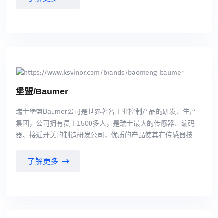
制的电缆系统，这些系统由捷克共和国新的Stříbřo子公司制
造。奥地利RSF自创立伊始,公司始终致力开发和生产直线光栅
尺,旋转编碢翳和数显装置
堡盟/Baumer
瑞士堡盟Baumer公司是世界著名工业控制产品的研发、生产
集团，公司拥有员工1500多人，是瑞士最大的传感器、编码
器、接近开关的制造研发公司，优质的产品使其在传感器技术
行业成为世界领先者。产品精度高、性能稳定、外形各式多
样，可以满足不同的客户特定要求。因此，瑞士堡盟Baumer
了解更多
在世界工业自动化控制传感器领域一直保持着雄厚的地位。