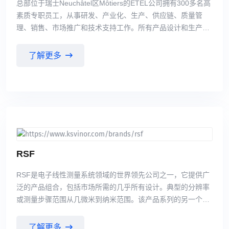
总部位于瑞士Neuchâtel区Môtiers的ETEL公司拥有300多名高
素质专职员工，从事研发、产业化、生产、供应链、质量管
理、销售、市场推广和技术支持工作。所有产品设计和生产都
在ETEL瑞士总部进行。全部自主研发和生产非常重要，确保
实现客户期待的高质量和高稳定性。“瑞士制造”质量建立在高
了解更多
素质员工扎实的知识和技术之上；这是高质量产品高精度生产
的关键所在。ETEL不能承担外包生产的质量风险。 ETEL技术
驱动的重点是将业内的先进产品转化成客户的效益。ETEL不
断壮大整个产品线。ETEL提供丰富的产品线，包括直线电
机，力矩电机，位置控制单元，运动控制单元以及运动系统，
它们几乎能满足所有客户要求并为客户提供满足甚至超越客户
要求的工作性能。ETEL产品全部自主开发生产，拥有自主专
有知识，确保为客户提供高质量标准，高可靠性和先进技术的
RSF
产品。
RSF是电子线性测量系统领域的世界领先公司之一，它提供广
泛的产品组合，包括市场所需的几乎所有设计。典型的分辨率
或测量步骤范围从几微米到纳米范围。该产品系列的另一个核
心要素是高精度和抗性刻度，这些刻度在玻璃或其他载体基板
上以薄层技术制造。RSF还为最广泛的行业和应用领域开发定
了解更多