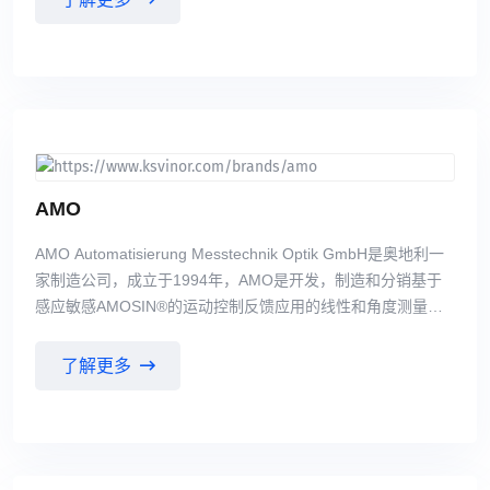
证。
AMO
AMO Automatisierung Messtechnik Optik GmbH是奥地利一
家制造公司，成立于1994年，AMO是开发，制造和分销基于
感应敏感AMOSIN®的运动控制反馈应用的线性和角度测量系
统。 感应感测方法结合了光学编码器的精度和磁编码器。
AMOSIN®测量方法具有很大的定制应用和开发潜力，AMO系
了解更多
列线性和角度测量系统将不断扩大。AMO编码器的一些应用是
机床和其他相关的钣金和金属加工设备、医疗技术机器、印刷
机、电子和半导体制造的专用设备，以及汽车和航空航天工
业。 主要产品包括：AMO主轴编码器、AMO光栅尺、AMO测
量尺、AMO圆光栅等。