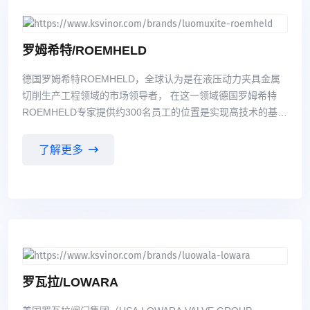
罗姆希特/ROEMHELD
德国罗姆希特ROEMHELD，全球认为是在液压动力夹具金属
切削生产工程领域的市场领导者， 在这一领域德国罗姆希特
ROEMHELD专家提供约300名员工的位置是实现高技术的基
础。由于 激烈的发展，罗姆希特不只能满足市场上的需求不断
增加，更需要影响市场的发展、创新，指 向未来的路。公司的
了解更多
客户是ROEMHELD行动的基础，以满足广大客户的需求是我
们行动的基地 。在与客户建立伙伴关系，ROEMHELD总是希
望他们的产品和服务以优化客户的利益。通过 ROEMHELD的
产品成功的创建服务积极、为ROEMHELD的经济基础的中型
公司，这是作业的 安全和未来的盈利增长所必需的。
罗瓦拉/LOWARA