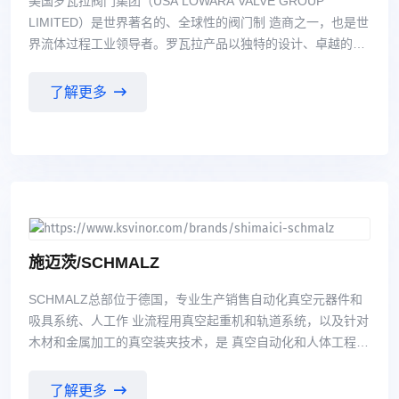
美国罗瓦拉阀门集团（USA LOWARA VALVE GROUP
LIMITED）是世界著名的、全球性的阀门制 造商之一，也是世
界流体过程工业领导者。罗瓦拉产品以独特的设计、卓越的品
质、精湛的制造工 艺、近乎完美的运行可靠性、完善的售后服
务赢得了市场与声誉。 LOWARA在2001年就进入了中国市
了解更多
场，充分利用区域和行业优势，扩大市场占有率，产品包括蝶
阀、球阀、止回阀、闸阀、蒸汽阀门、高温高压阀门等，以及
一系列完全新型设计的辅助设备。产 品广泛应用在钢铁、化
工、制药、石油精炼、微电子工业、纸浆和造纸、供水和废水
处理、酿造、 食品加工、饮料、发电、采矿、纺织漂染和暖通
空调等众多行业。在中国市场已形成了成熟的销售 网络，与许
多知名企业建立了良好的贸易合作关系。
施迈茨/SCHMALZ
SCHMALZ总部位于德国，专业生产销售自动化真空元器件和
吸具系统、人工作 业流程用真空起重机和轨道系统，以及针对
木材和金属加工的真空装夹技术，是 真空自动化和人体工程学
搬运解决方案领域的市场领先企业。
了解更多