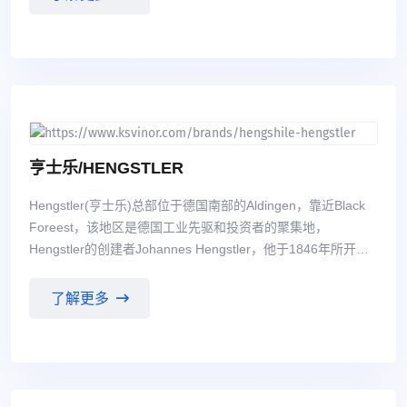
模块，功率电子模块，电机正反转控制模块，软启动，楼宇自
动化模块；安全联动锁；线路板继电器；导轨式外壳。
亨士乐/HENGSTLER
Hengstler(亨士乐)总部位于德国南部的Aldingen，靠近Black
Foreest，该地区是德国工业先驱和投资者的聚集地，
Hengstler的创建者Johannes Hengstler，他于1846年所开设
的工厂，成为现在Hengstler的中心所在地。 Hengstler(亨
士乐)工厂最初从事钟表弹簧的制造； 现在Hengstler从事从微
了解更多
型计数器到绝对值型空轴编码器等产品的制造，产品包括编码
器、继电器、计数器、工业打印机和切刀等。