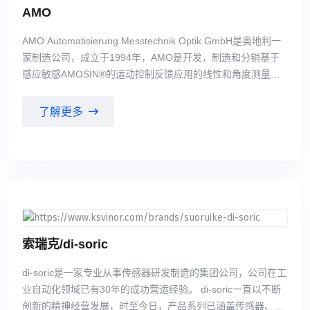
AMO
AMO Automatisierung Messtechnik Optik GmbH是奥地利一
家制造公司，成立于1994年，AMO是开发，制造和分销基于
感应敏感AMOSIN®的运动控制反馈应用的线性和角度测量系
统。 感应感测方法结合了光学编码器的精度和磁编码器。
AMOSIN®测量方法具有很大的定制应用和开发潜力，AMO系
了解更多
列线性和角度测量系统将不断扩大。AMO编码器的一些应用是
机床和其他相关的钣金和金属加工设备、医疗技术机器、印刷
机、电子和半导体制造的专用设备，以及汽车和航空航天工
业。 主要产品包括：AMO主轴编码器、AMO光栅尺、AMO测
量尺、AMO圆光栅等。
索瑞克/di-soric
di-soric是一家专业从事传感器研发制造的集团公司，公司在工
业自动化领域已有30年的成功营运经验。 di-soric一直以不断
创新的精神经营发展，时至今日，产品系列已涵盖传感器、