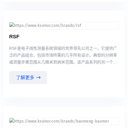
驱动的重点是将业内的先进产品转化成客户的效益。ETEL不
断壮大整个产品线。ETEL提供丰富的产品线，包括直线电
机，力矩电机，位置控制单元，运动控制单元以及运动系统，
它们几乎能满足所有客户要求并为客户提供满足甚至超越客户
要求的工作性能。ETEL产品全部自主开发生产，拥有自主专
有知识，确保为客户提供高质量标准，高可靠性和先进技术的
RSF
产品。
RSF是电子线性测量系统领域的世界领先公司之一，它提供广
泛的产品组合，包括市场所需的几乎所有设计。典型的分辨率
或测量步骤范围从几微米到纳米范围。该产品系列的另一个核
心要素是高精度和抗性刻度，这些刻度在玻璃或其他载体基板
上以薄层技术制造。RSF还为最广泛的行业和应用领域开发定
了解更多
制的电缆系统，这些系统由捷克共和国新的Stříbřo子公司制
造。奥地利RSF自创立伊始,公司始终致力开发和生产直线光栅
尺,旋转编碢翳和数显装置