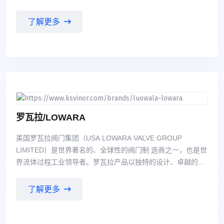
础。由于 激烈的发展，罗姆希特不只能满足市场上的需求不断
增加，更需要影响市场的发展、创新，指 向未来的路。公司的
了解更多
客户是ROEMHELD行动的基础，以满足广大客户的需求是我
们行动的基地 。在与客户建立伙伴关系，ROEMHELD总是希
望他们的产品和服务以优化客户的利益。通过 ROEMHELD的
产品成功的创建服务积极、为ROEMHELD的经济基础的中型
公司，这是作业的 安全和未来的盈利增长所必需的。
罗瓦拉/LOWARA
美国罗瓦拉阀门集团（USA LOWARA VALVE GROUP
LIMITED）是世界著名的、全球性的阀门制 造商之一，也是世
界流体过程工业领导者。罗瓦拉产品以独特的设计、卓越的品
质、精湛的制造工 艺、近乎完美的运行可靠性、完善的售后服
务赢得了市场与声誉。 LOWARA在2001年就进入了中国市
了解更多
场，充分利用区域和行业优势，扩大市场占有率，产品包括蝶
阀、球阀、止回阀、闸阀、蒸汽阀门、高温高压阀门等，以及
一系列完全新型设计的辅助设备。产 品广泛应用在钢铁、化