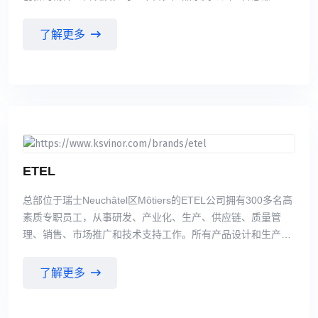
LED工业光源、工业视觉系统及条码识别系统。我们的客户包
括各类中小型企业、国际知名的企业集团和众多汽车制造商。
了解更多
由我们优秀员工与专业经销商组成的国际性销售网络让我们随
时与客户保持紧密的联系并持续进行市场分析，因而我们能够
发现并不断响应新的或需要变化的产品需求。而可按需求定制
是我们的另一种独特的优势。 di-soric 可提供多种多样的创新
传感器、高性能图像处理组件、高级 LED 机器光源和信号灯
以及安全技术领域的产品。我们能灵活打造客户专属的解决方
案，为设备赋予最高功能性，同时实现尽可能大的成本效率。
ETEL
总部位于瑞士Neuchâtel区Môtiers的ETEL公司拥有300多名高
素质专职员工，从事研发、产业化、生产、供应链、质量管
理、销售、市场推广和技术支持工作。所有产品设计和生产都
在ETEL瑞士总部进行。全部自主研发和生产非常重要，确保
实现客户期待的高质量和高稳定性。“瑞士制造”质量建立在高
了解更多
素质员工扎实的知识和技术之上；这是高质量产品高精度生产
的关键所在。ETEL不能承担外包生产的质量风险。 ETEL技术