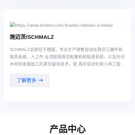
工、制药、石油精炼、微电子工业、纸浆和造纸、供水和废水
处理、酿造、 食品加工、饮料、发电、采矿、纺织漂染和暖通
空调等众多行业。在中国市场已形成了成熟的销售 网络，与许
多知名企业建立了良好的贸易合作关系。
施迈茨/SCHMALZ
SCHMALZ总部位于德国，专业生产销售自动化真空元器件和
吸具系统、人工作 业流程用真空起重机和轨道系统，以及针对
木材和金属加工的真空装夹技术，是 真空自动化和人体工程学
搬运解决方案领域的市场领先企业。
了解更多
产品中心