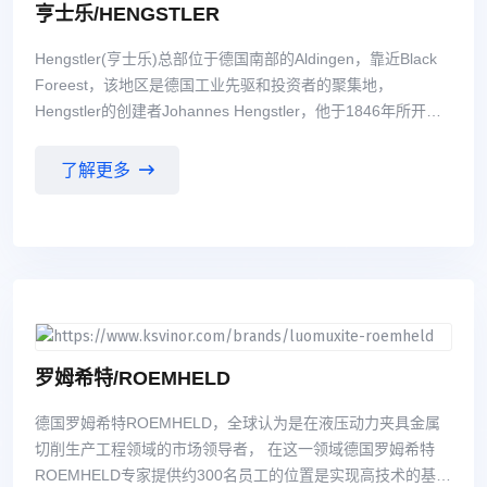
亨士乐/HENGSTLER
Hengstler(亨士乐)总部位于德国南部的Aldingen，靠近Black
Foreest，该地区是德国工业先驱和投资者的聚集地，
Hengstler的创建者Johannes Hengstler，他于1846年所开设
的工厂，成为现在Hengstler的中心所在地。 Hengstler(亨
士乐)工厂最初从事钟表弹簧的制造； 现在Hengstler从事从微
了解更多
型计数器到绝对值型空轴编码器等产品的制造，产品包括编码
器、继电器、计数器、工业打印机和切刀等。
罗姆希特/ROEMHELD
德国罗姆希特ROEMHELD，全球认为是在液压动力夹具金属
切削生产工程领域的市场领导者， 在这一领域德国罗姆希特
ROEMHELD专家提供约300名员工的位置是实现高技术的基