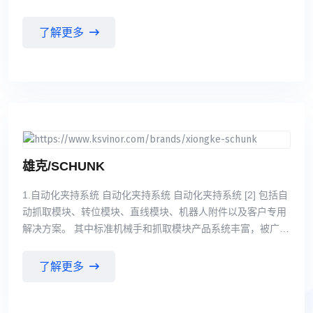
件产品。这些产品既可作为独立的组件使用，也可将它们集成
到一个完整的控制系统中，适用于各个行业领域。
了解更多
雄克/SCHUNK
1.自动化夹持系统 自动化夹持系统 自动化夹持系统 [2] 包括自
动抓取模块、转位模块、直线模块、机器人附件以及客户专用
解决方案。 其中标准机械手和抓取模块产品系统丰富，被广泛
应用于各种工业领域。其驱动方式分为气动驱动 和电动驱动。
包含数十个标准系列近二百种规格。在这些抓取模块中有二指
了解更多
平动机械手，二指张角 式机械手以及三指定心机械手。其抓取
重量从数克至数百公斤不等。 2.模块化工件夹持系统 该系统由
TANDEM气动夹具、KONTEC机械式夹具和VERO-S零点快换