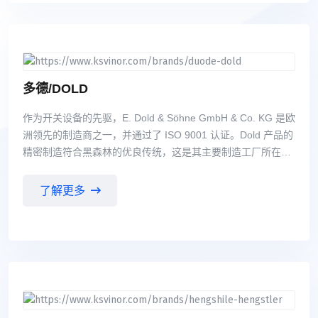
夹持系统等产品系列组成。 其中雄克开发的Vero-S零点快换系
统，因其更高的夹持力、完全的密封及免维护特性、高效的短
锥 定位设计、整个不锈钢材料选择，特别适用于切削加工的高
效、高精度夹持。同时与机床商合作， 已经在国内的发动机缸
体、缸盖加工中实现直接的夹持，仅通过锥形定位销及拉紧模
多德/DOLD
块组合，一次 装夹，五面加工，其夹具结构亦极大的简化。 3.
作为开关设备的先驱，E. Dold & Söhne GmbH & Co. KG 是欧
刀柄 液压刀柄 液压刀柄 [3] TOTAL TOOLING 雄克全方位刀
洲领先的制造商之一，并通过了 ISO 9001 认证。Dold 产品的
具系统夹持方案：统一供应精密刀具夹持系统、通用刀具及动
精密制造符合黑森林的优良传统，这是其主要制造工厂所在的
平衡 技术。广泛覆盖了各种用户要求和加工任务。 TENDO 静
区域。 多德公司的主要产品有继电器模块：安全模块，急停模
压膨胀式刀柄 TRIBOS 应力锁紧式刀柄 SINO 减振型强力刀柄
块，双手模块，光幕\光栅模块，电压电流相位监控，绝缘监控
CELSIO 热缩刀柄
了解更多
模块，功率电子模块，电机正反转控制模块，软启动，楼宇自
动化模块；安全联动锁；线路板继电器；导轨式外壳。